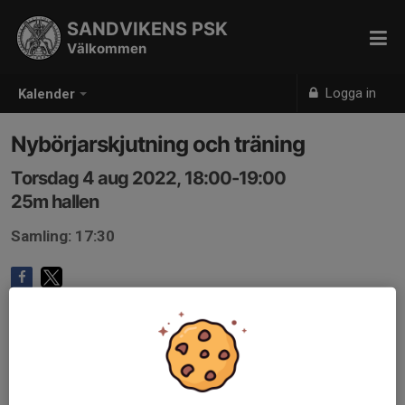
SANDVIKENS PSK
Välkommen
Logga in
Kalender
Nybörjarskjutning och träning
Torsdag 4 aug 2022, 18:00-19:00
25m hallen
Samling: 17:30