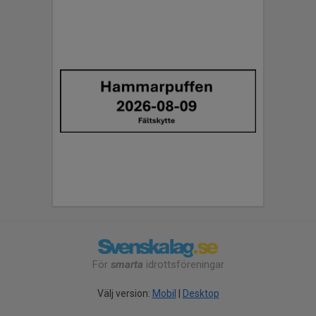
För
smarta
idrottsföreningar
Välj version:
Mobil
|
Desktop