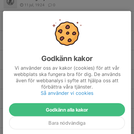
11 jul, 19:24
0
Framgångar på fält SM 2026
9 jul, 13:34
13
LANDSLAGSUTTAGNING 2026
23 jun, 09:24
0
Godkänn kakor
Emil bästa A-skytt
23 maj, 14:51
12
Vi använder oss av kakor (cookies) för att vår
webbplats ska fungera bra för dig. De används
Två extra datum för Hemortens precision
även för webbanalys i syfte att hjälpa oss att
13 maj, 21:32
1
förbättra våra tjänster.
Så använder vi cookies
Skjutkort Hemorten
13 maj, 19:44
0
Godkänn alla kakor
Tryckfelsnisse gällande 15/5!
28 apr, 09:44
5
Bara nödvändiga