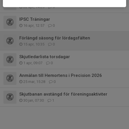
Laganmälan SM i pistolskytte 2026
22 apr, 14:25
0
IPSC Träningar
16 apr, 12:57
0
Förlängd säsong för lördagsfälten
15 apr, 10:35
0
Skjutledarlista torsdagar
1 apr, 09:07
0
Anmälan till Hemortens i Precision 2026
25 mar, 15:28
0
Skjutbanan avstängd för föreningsaktiviter
30 jan, 07:30
1