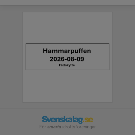
För
smarta
idrottsföreningar