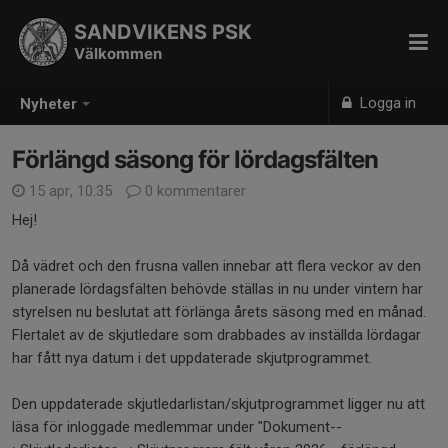
SANDVIKENS PSK
Välkommen
Logga in
Nyheter
Förlängd säsong för lördagsfälten
15 apr, 10:35
0 kommentarer
Hej!
Då vädret och den frusna vallen innebar att flera veckor av den
planerade lördagsfälten behövde ställas in nu under vintern har
styrelsen nu beslutat att förlänga årets säsong med en månad.
Flertalet av de skjutledare som drabbades av inställda lördagar
har fått nya datum i det uppdaterade skjutprogrammet.
Den uppdaterade skjutledarlistan/skjutprogrammet ligger nu att
läsa för inloggade medlemmar under "Dokument--