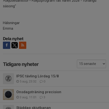
>Skjutledarlistor-->Skjutprogram fält våren 2026 - förlängd
säsong"
Hälsningar
Emma
Dela nyhet
Tidigare nyheter
IPSC tävling Lördag 15/8
5 aug, 23:32
0
Onsdagsträning precision
3 aug, 11:01
3
Städdag skjutbanan