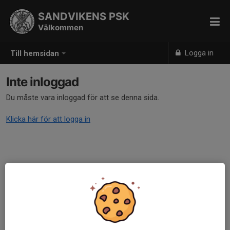
SANDVIKENS PSK
Välkommen
Logga in
Till hemsidan
Inte inloggad
Du måste vara inloggad för att se denna sida.
Klicka här för att logga in